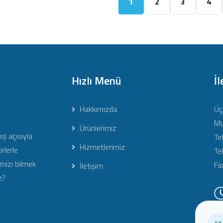
1
2
3
4
Hızlı Menü
İl
Hakkımızda
Üç
Mu
Ürünlerimiz
ış açısıyla
Te
Hizmetlerimiz
irlerle
Te
imizi bilmek
Fa
İletişim
z?