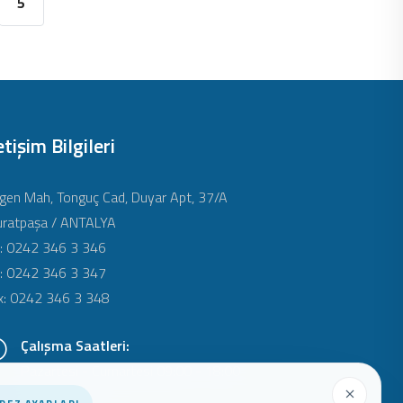
5
etişim Bilgileri
gen Mah, Tonguç Cad, Duyar Apt, 37/A
ratpaşa / ANTALYA
l: 0242 346 3 346
l: 0242 346 3 347
x: 0242 346 3 348
Çalışma Saatleri:
Pazartesi - Cumartesi 09:00 - 18:00
Pazar: Kapalı