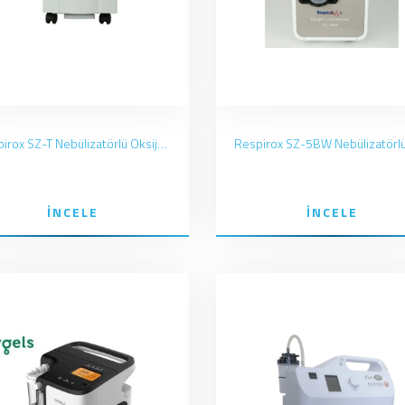
Respirox SZ-T Nebülizatörlü Oksijen Konsantratörü 10LT
İNCELE
İNCELE