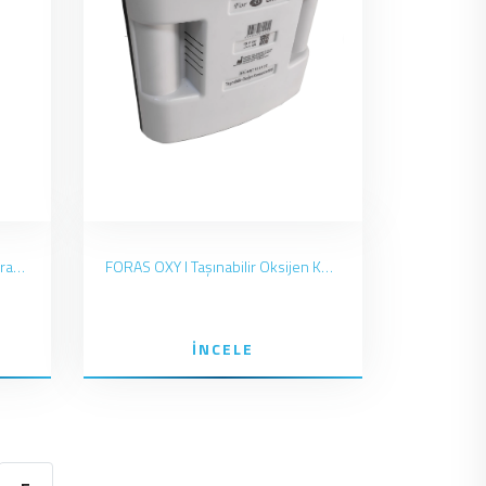
Foras OXY500 Oksijen Konsantratörü
FORAS OXY I Taşınabilir Oksijen Konsantratörü
İNCELE