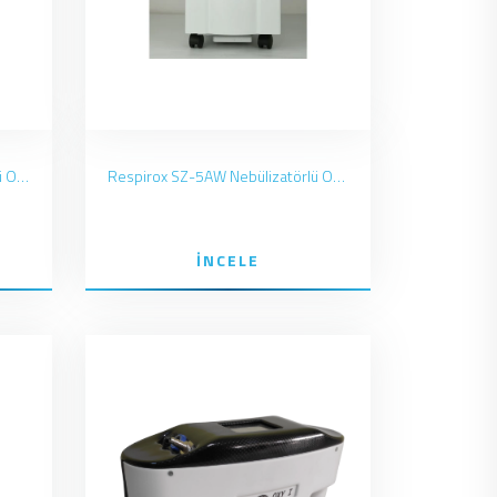
Respirox SZ-5BW Nebülizatörlü Oksijen Konsantratörü
Respirox SZ-5AW Nebülizatörlü Oksijen Konsantratörü
İNCELE