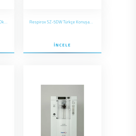
Respirox KSW-5 Nebulizatörlü Oksijen Konsantratörü
Respirox SZ-5DW Türkçe Konuşan Nebülizatörlü Oksijen Konsantratörü
İNCELE