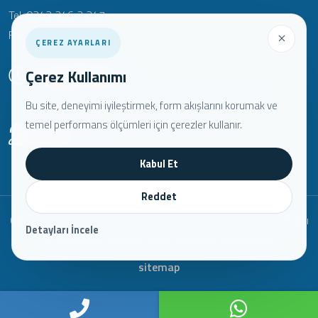
Tel: 0242 346 3 347
Fax: 0242 346 3 348
ÇEREZ AYARLARI
Çalışma Saatleri:
Çerez Kullanımı
Pazartesi - Cumartesi 09:00 - 18:00 Pazar: Kapalı
Bu site, deneyimi iyileştirmek, form akışlarını korumak ve
temel performans ölçümleri için çerezler kullanır.
Telefon:
0242 346 3 346
Kabul Et
Reddet
Copyright © 2022. Her Hakkı Saklıdır. kopyalanması, çoğaltılması
Detayları İncele
ve dağıtılması halinde yasal haklarımız işletilecektir.
sitemap