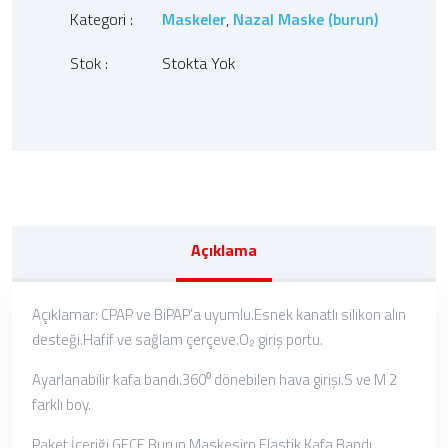
Kategori :
Maskeler
,
Nazal Maske (burun)
Stok :
Stokta Yok
Açıklama
Açıklamar: CPAP ve BiPAP’a uyumlu.Esnek kanatlı silikon alın
desteği.Hafif ve sağlam çerçeve.O₂ giriş portu.
Ayarlanabilir kafa bandı.360⁰ dönebilen hava girişi.S ve M 2
farklı boy.
Paket İçeriği GECE Burun Maskesirn Elastik Kafa Bandı