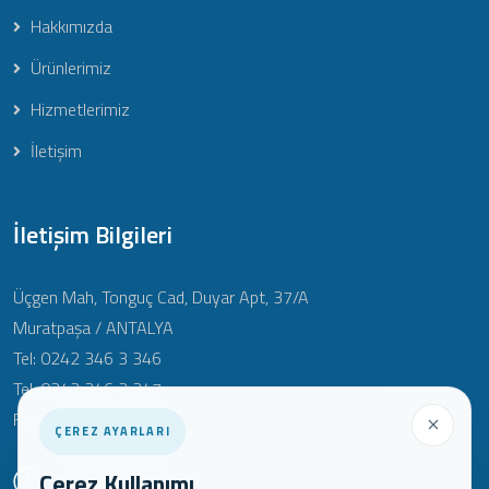
Hakkımızda
Ürünlerimiz
Hizmetlerimiz
İletişim
İletişim Bilgileri
Üçgen Mah, Tonguç Cad, Duyar Apt, 37/A
Muratpaşa / ANTALYA
Tel: 0242 346 3 346
Tel: 0242 346 3 347
Fax: 0242 346 3 348
ÇEREZ AYARLARI
Çalışma Saatleri:
Çerez Kullanımı