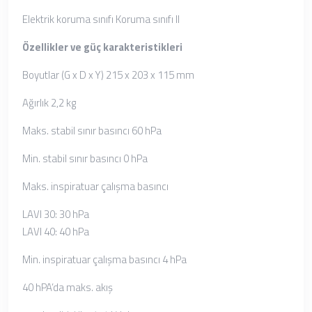
Elektrik koruma sınıfı Koruma sınıfı II
Özellikler ve güç karakteristikleri
Boyutlar (G x D x Y) 215 x 203 x 115 mm
Ağırlık 2,2 kg
Maks. stabil sınır basıncı 60 hPa
Min. stabil sınır basıncı 0 hPa
Maks. inspiratuar çalışma basıncı
LAVI 30: 30 hPa
LAVI 40: 40 hPa
Min. inspiratuar çalışma basıncı 4 hPa
40 hPA’da maks. akış