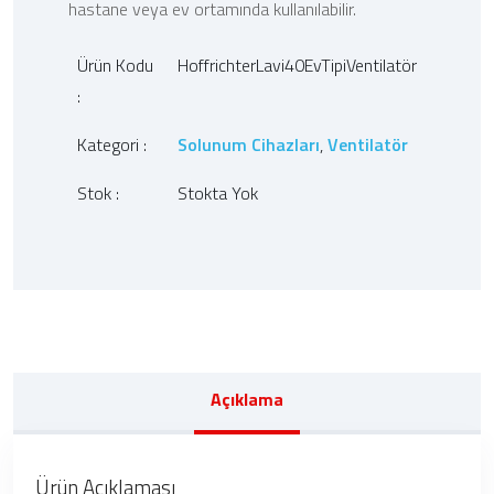
hastane veya ev ortamında kullanılabilir.
Ürün Kodu
HoffrichterLavi40EvTipiVentilatör
:
Kategori :
Solunum Cihazları
,
Ventilatör
Stok :
Stokta Yok
Açıklama
Ürün Açıklaması