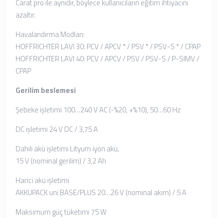
Carat pro ile aynıdır, böylece kullanıcıların eğitim ihtiyacını
azaltır.
Havalandırma Modları:
HOFFRICHTER LAVI 30: PCV / APCV * / PSV * / PSV-S * / CPAP
HOFFRICHTER LAVI 40: PCV / APCV / PSV / PSV-S / P-SIMV /
CPAP
Gerilim beslemesi
Şebeke işletimi 100…240 V AC (-%20, +%10), 50…60 Hz
DC işletimi 24 V DC / 3,75 A
Dahili akü işletimi Lityum iyon akü,
15 V (nominal gerilim) / 3,2 Ah
Harici akü işletimi
AKKUPACK uni BASE/PLUS 20…26 V (nominal akım) / 5 A
Maksimum güç tüketimi 75 W