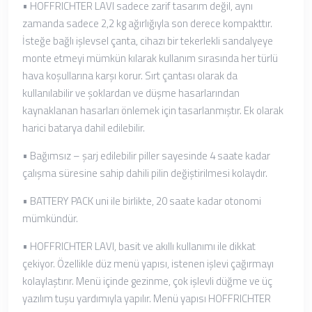
• HOFFRICHTER LAVI sadece zarif tasarım değil, aynı
zamanda sadece 2,2 kg ağırlığıyla son derece kompakttır.
İsteğe bağlı işlevsel çanta, cihazı bir tekerlekli sandalyeye
monte etmeyi mümkün kılarak kullanım sırasında her türlü
hava koşullarına karşı korur. Sırt çantası olarak da
kullanılabilir ve şoklardan ve düşme hasarlarından
kaynaklanan hasarları önlemek için tasarlanmıştır. Ek olarak
harici batarya dahil edilebilir.
• Bağımsız – şarj edilebilir piller sayesinde 4 saate kadar
çalışma süresine sahip dahili pilin değiştirilmesi kolaydır.
• BATTERY PACK uni ile birlikte, 20 saate kadar otonomi
mümkündür.
• HOFFRICHTER LAVI, basit ve akıllı kullanımı ile dikkat
çekiyor. Özellikle düz menü yapısı, istenen işlevi çağırmayı
kolaylaştırır. Menü içinde gezinme, çok işlevli düğme ve üç
yazılım tuşu yardımıyla yapılır. Menü yapısı HOFFRICHTER