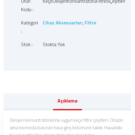
Ürün
KeçeOksijenKonsantratörüFiltresiÇeşitleri
Kodu :
Kategori
Cihaz Aksesuarları
,
Filtre
:
Stok :
Stokta Yok
Açıklama
Oksijen konsantratörlerine uygun keçe filtre çeşitleri. Cihazın
arka kısmında bulunan hava giriş bölümüne takılır. Havadaki