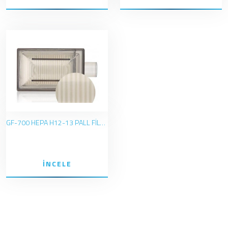
GF-700 HEPA H12-13 PALL FİLTRE (%88 NEM-%99 BAKTERİ-TOZ-VİRÜS)
İNCELE