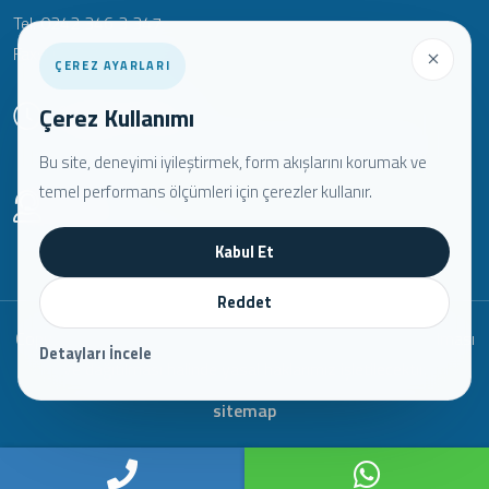
Tel: 0242 346 3 347
Fax: 0242 346 3 348
ÇEREZ AYARLARI
Çalışma Saatleri:
Çerez Kullanımı
Pazartesi - Cumartesi 09:00 - 18:00 Pazar: Kapalı
Bu site, deneyimi iyileştirmek, form akışlarını korumak ve
temel performans ölçümleri için çerezler kullanır.
Telefon:
0242 346 3 346
Kabul Et
Reddet
Copyright © 2022. Her Hakkı Saklıdır. kopyalanması, çoğaltılması
Detayları İncele
ve dağıtılması halinde yasal haklarımız işletilecektir.
sitemap